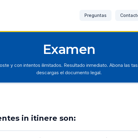
Preguntas
Contact
Examen
oste y con intentos ilimitados. Resultado inmediato. Abona las tas
descargas el documento legal.
entes
in itinere
son: