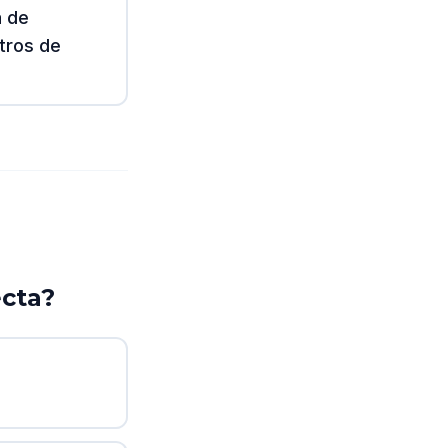
a de
tros de
ecta?