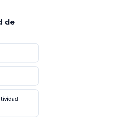
d de
tividad