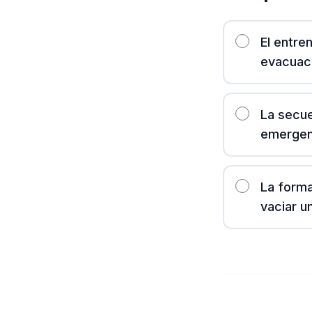
El entre
evacuac
La secue
emergen
La forma
vaciar un