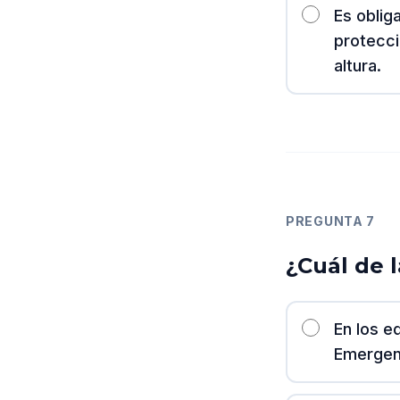
Es oblig
protecci
altura.
PREGUNTA
7
¿Cuál de 
En los e
Emergen