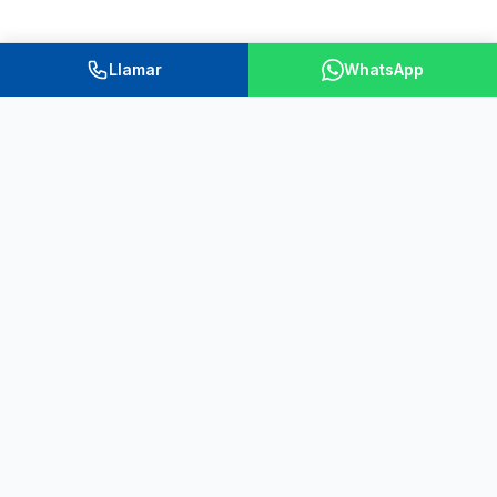
Llamar
WhatsApp
Coformación® es una marca registrada en el Ministerio de Industria,
Comercio y Turismo: Código #3739278/6
Sobre Nosotros
Somos una academia de formación y consultora de seguridad
alimentaria y prevención de riesgos laborales ubicada en
Madrid.
Tenemos más de 15 años de experiencia ofreciendo
formación técnica especializada orientada al empleo.