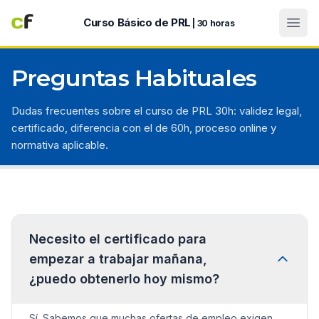
Abri
Curso Básico de PRL
| 30 horas
Preguntas Habituales
Dudas frecuentes sobre el curso de PRL 30h: validez legal,
certificado, diferencia con el de 60h, proceso online y
normativa aplicable.
Necesito el certificado para
empezar a trabajar mañana,
¿puedo obtenerlo hoy mismo?
Sí. Sabemos que muchas ofertas de empleo exigen