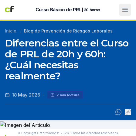
Abri
Curso Básico de PRL
| 30 horas
Inicio
/
Blog de Prevención de Riesgos Laborales
Diferencias entre el Curso
de PRL de 20h y 60h:
¿Cuál necesitas
realmente?
18 May 2026
-
2 min lectura
© Copyright Coformación®, 2026.
Todos los derechos reservados.