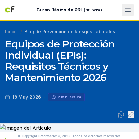
Abri
Curso Básico de PRL
| 30 horas
Inicio
/
Blog de Prevención de Riesgos Laborales
Equipos de Protección
Individual (EPIs):
Requisitos Técnicos y
Mantenimiento 2026
18 May 2026
-
2 min lectura
© Copyright Coformación®, 2026.
Todos los derechos reservados.